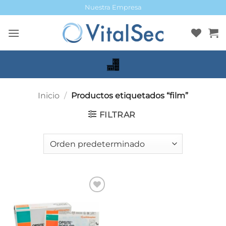
Saltar
Nuestra Empresa
al
contenido
Inicio
/
Productos etiquetados “film”
FILTRAR