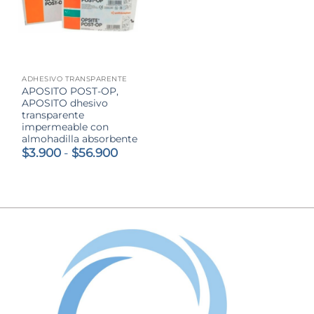
ADHESIVO TRANSPARENTE
APOSITO POST-OP,
APOSITO dhesivo
transparente
impermeable con
almohadilla absorbente
Rango
$
3.900
-
$
56.900
de
precios:
desde
$3.900
hasta
$56.900