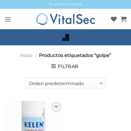
Saltar
Nuestra Empresa
al
contenido
Inicio
/
Productos etiquetados “golpe”
FILTRAR