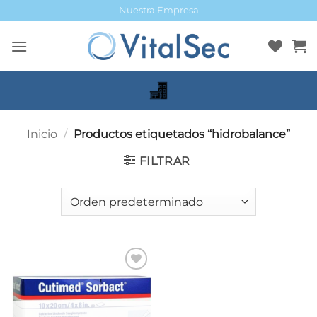
Saltar
Nuestra Empresa
al
contenido
Inicio
/
Productos etiquetados “hidrobalance”
FILTRAR