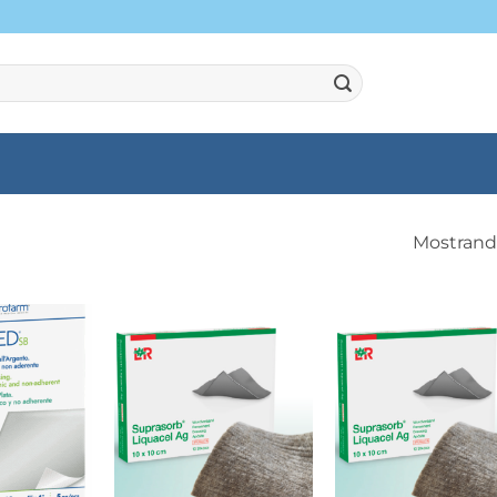
Mostrando
+
+