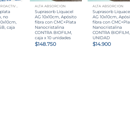
APÓSITO HIDROACTIVO CON PLATA
ALTA ABSORCIÓN
ALTA ABSORCIÓN
plata
Suprasorb Liquacel
Suprasorb Liquace
, no
AG 10x10cm, Apósito
AG 10x10cm, Apósi
10x10cm,
fibra con CMC+Plata
fibra con CMC+Pla
SB, caja
Nanocristalina
Nanocristalina
CONTRA BIOFILM,
CONTRA BIOFILM,
caja x 10 unidades
UNIDAD
$
148.750
$
14.900