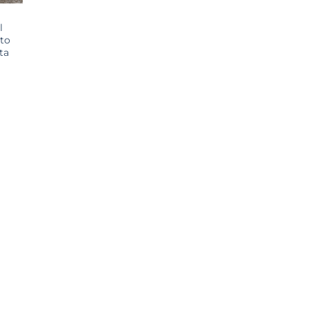
l
to
ta