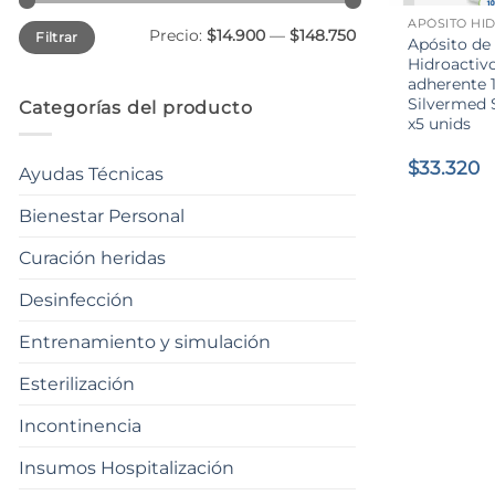
Precio
Precio
Precio:
$14.900
—
$148.750
Filtrar
mínimo
máximo
Apósito de 
Hidroactivo
adherente 
Silvermed 
Categorías del producto
x5 unids
$
33.320
Ayudas Técnicas
Bienestar Personal
Curación heridas
Desinfección
Entrenamiento y simulación
Esterilización
Incontinencia
Insumos Hospitalización