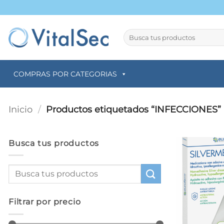
Saltar
al
contenido
Buscar
por:
COMPRAS POR CATEGORIAS
Inicio
/
Productos etiquetados “INFECCIONES”
Busca tus productos
Filtrar por precio
+