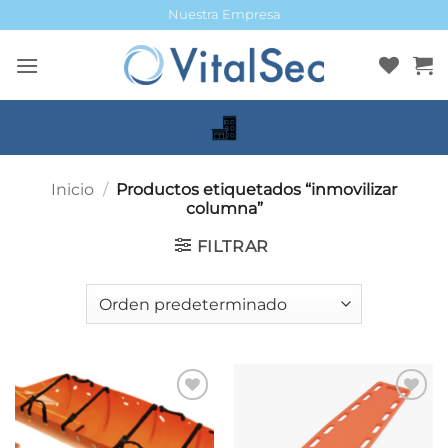
Saltar
Nuestra Empresa
al
contenido
Inicio
/
Productos etiquetados “inmovilizar
columna”
FILTRAR