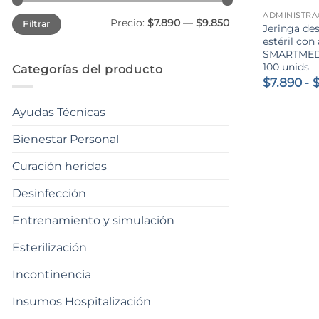
Precio
Precio
Precio:
$7.890
—
$9.850
Filtrar
mínimo
máximo
Jeringa de
estéril con
SMARTMED-
100 unids
Categorías del producto
$
7.890
-
Ayudas Técnicas
Bienestar Personal
Curación heridas
Desinfección
Entrenamiento y simulación
Esterilización
Incontinencia
Insumos Hospitalización