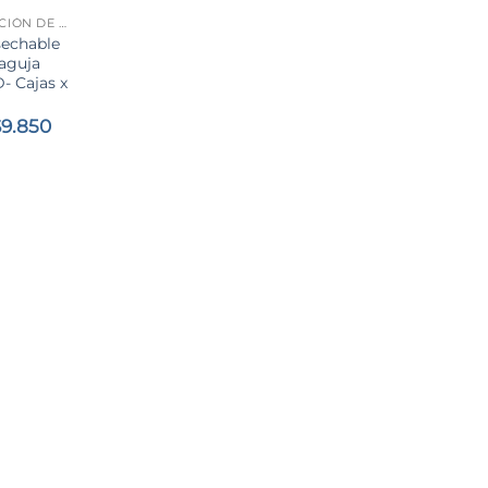
ADMINISTRACIÓN DE SOLUCIONES
sechable
 aguja
 Cajas x
Rango
$
9.850
de
precios:
desde
$7.890
hasta
$9.850