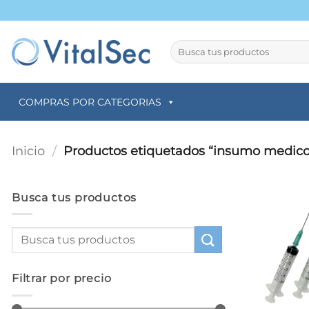
Saltar
al
contenido
Buscar
por:
COMPRAS POR CATEGORIAS
Inicio
/
Productos etiquetados “insumo medico
Busca tus productos
Filtrar por precio
+