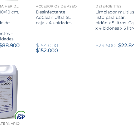
APÓSITO PARA HERIDAS
ACCESORIOS DE ASEO
DETERGENTES
10×10 cm,
Desinfectante
Limpiador multius
AdClean Ultra 5L,
listo para usar,
de de
caja x 4 unidades
bidón x 5 litros. Ca
x 4 bidones x 5 lit
entes –
nidades
El
El
El
$
88.900
$
154.000
$
24.500
$
22.8
precio
precio
El
El
preci
$
152.000
original
actual
precio
precio
origin
era:
es:
original
actual
era:
$93.800.
$88.900.
era:
es:
$24.50
$154.000.
$152.000.
ATERNARIO