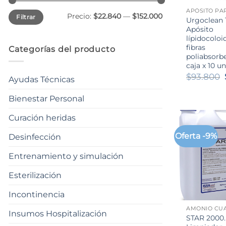
Precio
Precio
Precio:
$22.840
—
$152.000
Filtrar
mínimo
máximo
Urgoclean 
Apósito
lípidocoloi
fibras
Categorías del producto
poliabsorb
caja x 10 u
$
93.800
Ayudas Técnicas
Bienestar Personal
Curación heridas
Oferta -9%
Desinfección
Entrenamiento y simulación
Esterilización
+
Incontinencia
AMONIO CU
Insumos Hospitalización
STAR 2000.