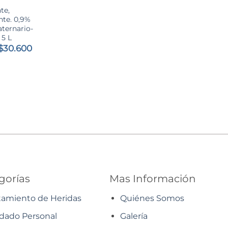
te,
nte. 0,9%
ternario-
 5 L
El
El
$
30.600
precio
precio
original
actual
era:
es:
$33.500.
$30.600.
gorías
Mas Información
tamiento de Heridas
Quiénes Somos
dado Personal
Galería