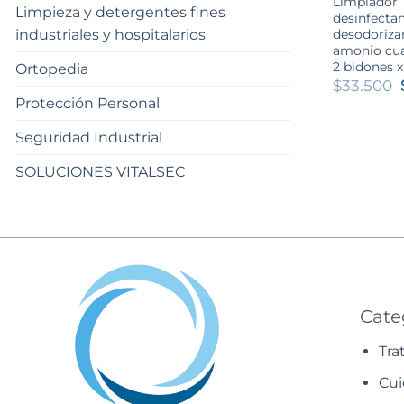
Limpiador
Limpieza y detergentes fines
desinfectan
desodoriza
industriales y hospitalarios
amonio cua
2 bidones x
Ortopedia
$
33.500
Protección Personal
Seguridad Industrial
SOLUCIONES VITALSEC
Cate
Tra
Cui