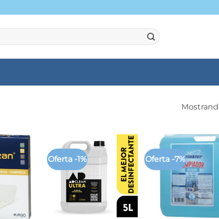
Mostrando
Oferta -1%
Oferta -7%
+
+