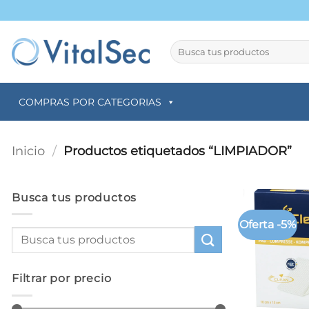
Saltar
al
contenido
Buscar
por:
COMPRAS POR CATEGORIAS
Inicio
/
Productos etiquetados “LIMPIADOR”
Busca tus productos
Oferta -5%
Filtrar por precio
+