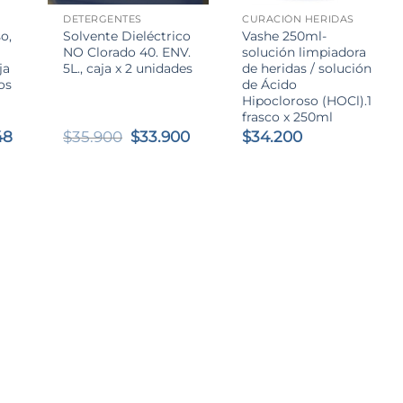
DETERGENTES
CURACIÓN HERIDAS
o,
Solvente Dieléctrico
Vashe 250ml-
NO Clorado 40. ENV.
solución limpiadora
ja
5L., caja x 2 unidades
de heridas / solución
ros
de Ácido
Hipocloroso (HOCl).1
frasco x 250ml
El
El
El
48
$
35.900
$
33.900
$
34.200
o
precio
precio
precio
al
actual
original
actual
es:
era:
es:
0.
$22.848.
$35.900.
$33.900.