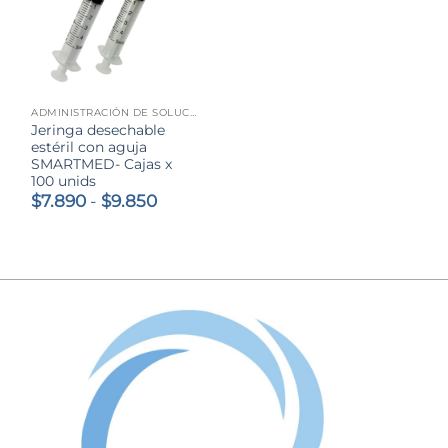
ADMINISTRACIÓN DE SOLUCIONES
Jeringa desechable
estéril con aguja
SMARTMED- Cajas x
100 unids
Rango
$
7.890
-
$
9.850
de
precios:
desde
$7.890
hasta
$9.850