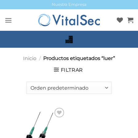
Saltar
Nuestra Empresa
al
contenido
Inicio
/
Productos etiquetados “luer”
FILTRAR