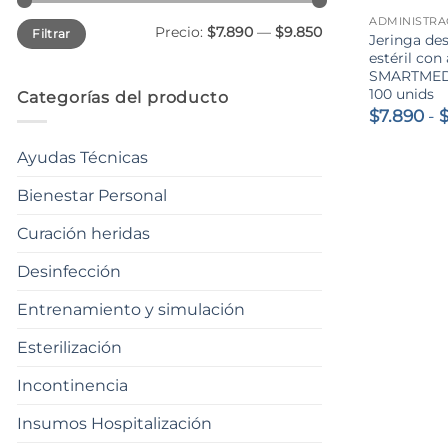
Precio
Precio
Precio:
$7.890
—
$9.850
Filtrar
mínimo
máximo
Jeringa de
estéril con
SMARTMED-
100 unids
Categorías del producto
$
7.890
-
Ayudas Técnicas
Bienestar Personal
Curación heridas
Desinfección
Entrenamiento y simulación
Esterilización
Incontinencia
Insumos Hospitalización