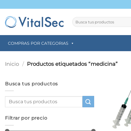
Saltar
al
contenido
Buscar
por:
COMPRAS POR CATEGORIAS
Inicio
/
Productos etiquetados “medicina”
Busca tus productos
Filtrar por precio
+