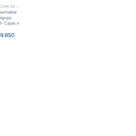
ADMINISTRACIÓN DE SOLUCIONES
sechable
 aguja
 Cajas x
Rango
$
9.850
de
precios:
desde
$7.890
hasta
$9.850