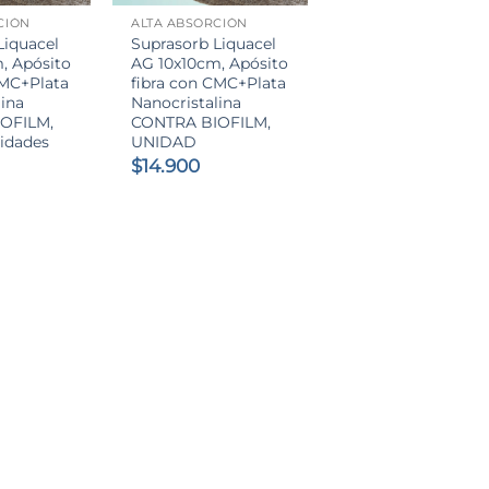
CIÓN
ALTA ABSORCIÓN
Liquacel
Suprasorb Liquacel
, Apósito
AG 10x10cm, Apósito
CMC+Plata
fibra con CMC+Plata
lina
Nanocristalina
OFILM,
CONTRA BIOFILM,
nidades
UNIDAD
$
14.900