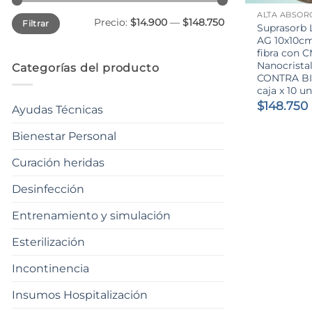
ALTA ABSOR
Precio
Precio
Precio:
$14.900
—
$148.750
Filtrar
mínimo
máximo
Suprasorb 
AG 10x10cm
fibra con 
Nanocrista
Categorías del producto
CONTRA BI
caja x 10 u
$
148.750
Ayudas Técnicas
Bienestar Personal
Curación heridas
Desinfección
Entrenamiento y simulación
Esterilización
Incontinencia
Insumos Hospitalización