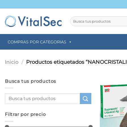
Saltar
al
contenido
Buscar
por:
COMPRAS POR CATEGORIAS
Inicio
/
Productos etiquetados “NANOCRISTAL
Busca tus productos
Filtrar por precio
+