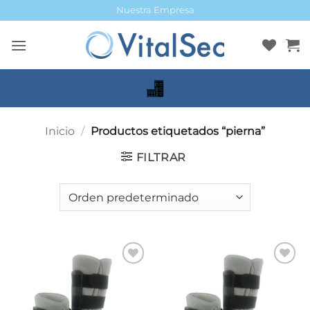
Saltar
Nuestra Empresa
al
contenido
Inicio
/
Productos etiquetados “pierna”
FILTRAR