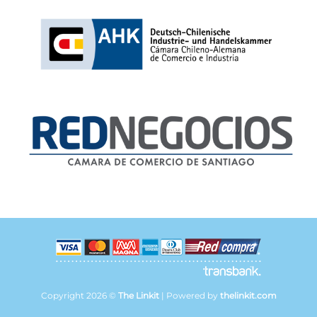
Copyright 2026 ©
The Linkit
| Powered by
thelinkit.com