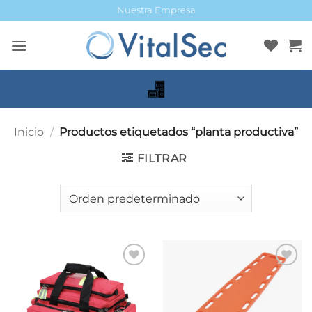
Saltar
Nuestra Empresa
al
contenido
Inicio
/
Productos etiquetados “planta productiva”
FILTRAR