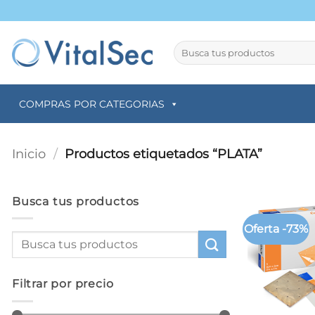
Saltar
al
contenido
Buscar
por:
COMPRAS POR CATEGORIAS
Inicio
/
Productos etiquetados “PLATA”
Busca tus productos
Oferta -73%
Filtrar por precio
+