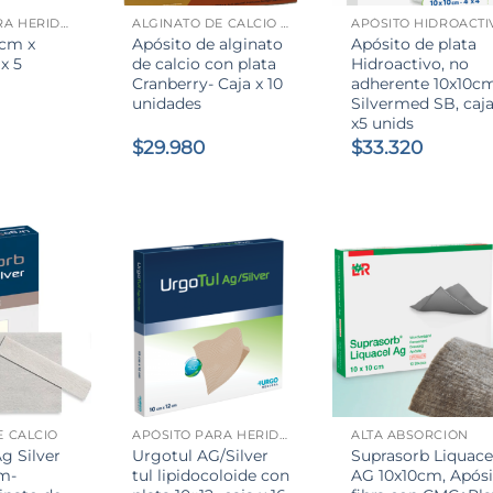
APÓSITO PARA HERIDAS
ALGINATO DE CALCIO CON PLATA
0cm x
Apósito de alginato
Apósito de plata
x 5
de calcio con plata
Hidroactivo, no
Cranberry- Caja x 10
adherente 10x10cm
unidades
Silvermed SB, caj
x5 unids
$
29.980
$
33.320
l
recio
ctual
s:
.
60.000.
+
+
E CALCIO
APÓSITO PARA HERIDAS
ALTA ABSORCIÓN
g Silver
Urgotul AG/Silver
Suprasorb Liquace
m-
tul lipidocoloide con
AG 10x10cm, Apósi