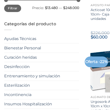
Precio
Precio
Precio:
$13.480
—
$248.000
Filtrar
mínimo
máximo
Acticoat 1
10cm- Caja 
unidades
Categorías del producto
$
226.000
El
E
$
60.000
Ayudas Técnicas
precio
p
original
a
Bienestar Personal
era:
e
$226.000
$
Curación heridas
Oferta -22%
Desinfección
Entrenamiento y simulación
Esterilización
+
Incontinencia
ALGINATO D
Urgosorb A
Insumos Hospitalización
10cm x 10c