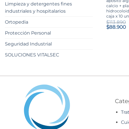
apósito alg
Limpieza y detergentes fines
calcio + pl
hidrocoloi
industriales y hospitalarios
caja x 10 u
$
113.890
Ortopedia
El
E
$
88.900
precio
p
Protección Personal
original
a
era:
e
Seguridad Industrial
$113.890.
$
SOLUCIONES VITALSEC
Cate
Tra
Cui