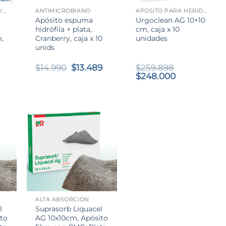
APÓSITO HIDROACTIVO CON PLATA
ANTIMICROBIANO
APÓSITO PARA HERIDAS
Apósito espuma
Urgoclean AG 10×10
hidrófila + plata,
cm, caja x 10
,
Cranberry, caja x 10
unidades
a
unids
El
El
$
14.990
$
13.489
$
259.898
precio
precio
El
El
$
248.000
original
actual
precio
precio
era:
es:
original
actual
$14.990.
$13.489.
era:
es:
$259.898.
$248.000.
+
ALTA ABSORCIÓN
l
Suprasorb Liquacel
to
AG 10x10cm, Apósito