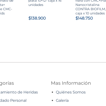
inato de
plata 10×12- caja x 16
fibra con CMC+Pla
ata+
unidades
Nanocristalina
de CMC-
CONTRA BIOFILM,
nids
caja x 10 unidades
$
138.900
$
148.750
l
recio
ctual
s:
88.900.
gorías
Mas Información
tamiento de Heridas
Quiénes Somos
dado Personal
Galería