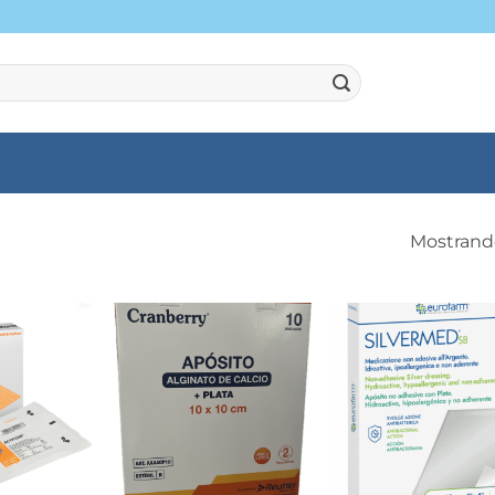
Mostrando
+
+