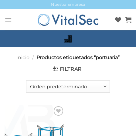
Saltar
Nuestra Empresa
al
contenido
Inicio
/
Productos etiquetados “portuaria”
FILTRAR