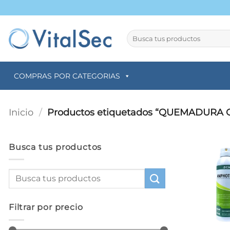
Saltar
al
contenido
Buscar
por:
COMPRAS POR CATEGORIAS
Inicio
/
Productos etiquetados “QUEMADURA 
Busca tus productos
Filtrar por precio
+