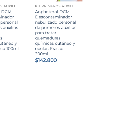
KIT PRIMEROS AUXILIOS QUEMADURAS QUÍMICAS Y TÉRMICAS
KIT PRIMEROS AUXILIOS QUEMADURAS QUÍMICAS Y TÉRMICAS
l DCM,
Anphoterol DCM,
inador
Descontaminador
 personal
nebulizado personal
 auxilios
de primeros auxilios
para tratar
s
quemaduras
utáneo y
químicas cutáneo y
sco 100ml
ocular. Frasco
200ml
$
142.800