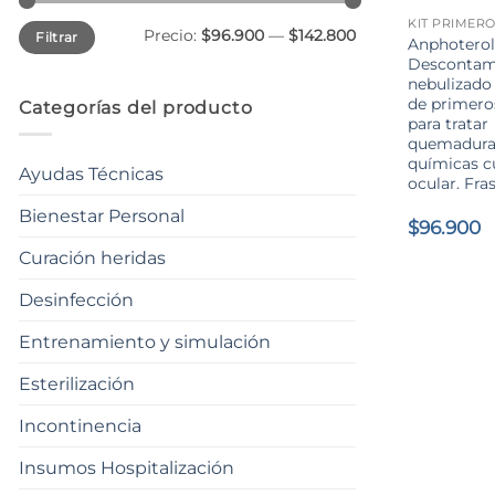
Precio
Precio
Precio:
$96.900
—
$142.800
Filtrar
mínimo
máximo
Anphotero
Descontam
nebulizado
de primeros
Categorías del producto
para tratar
quemadura
químicas c
Ayudas Técnicas
ocular. Fra
Bienestar Personal
$
96.900
Curación heridas
Desinfección
Entrenamiento y simulación
Esterilización
Incontinencia
Insumos Hospitalización