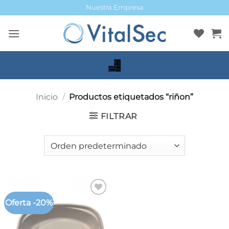
Saltar
Nuestra Empresa
al
contenido
Inicio
/
Productos etiquetados “riñon”
FILTRAR
Oferta -20%