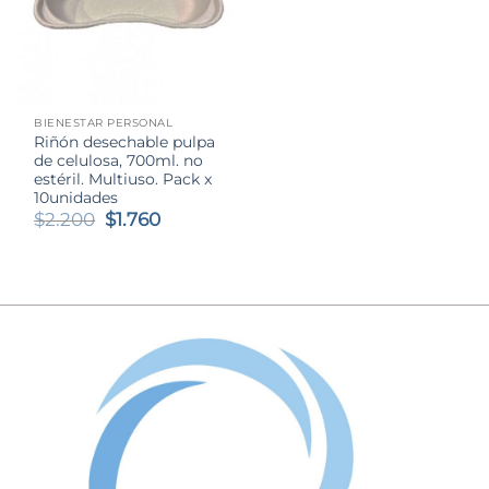
BIENESTAR PERSONAL
Riñón desechable pulpa
de celulosa, 700ml. no
estéril. Multiuso. Pack x
10unidades
El
El
$
2.200
$
1.760
precio
precio
original
actual
era:
es:
$2.200.
$1.760.