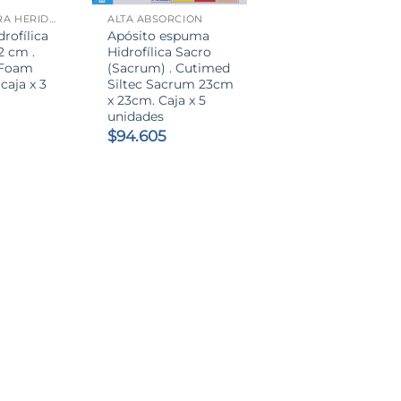
APÓSITO PARA HERIDAS
ALTA ABSORCIÓN
rofílica
Apósito espuma
2 cm .
Hidrofílica Sacro
 Foam
(Sacrum) . Cutimed
 caja x 3
Siltec Sacrum 23cm
x 23cm. Caja x 5
unidades
$
94.605