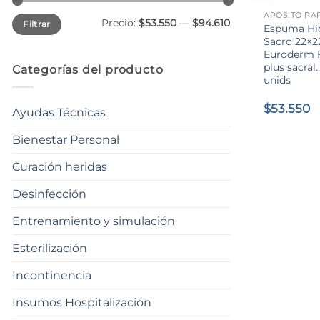
Precio
Precio
Precio:
$53.550
—
$94.610
Filtrar
mínimo
máximo
Espuma Hid
Sacro 22×2
Euroderm
plus sacral.
Categorías del producto
unids
$
53.550
Ayudas Técnicas
Bienestar Personal
Curación heridas
Desinfección
Entrenamiento y simulación
Esterilización
Incontinencia
Insumos Hospitalización