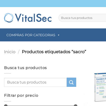
Saltar
al
contenido
Buscar
por:
COMPRAS POR CATEGORIAS
Inicio
/
Productos etiquetados “sacro”
Busca tus productos
Filtrar por precio
+