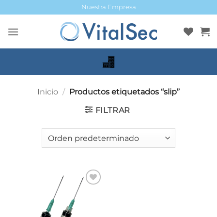
Saltar
Nuestra Empresa
al
contenido
Inicio
/
Productos etiquetados “slip”
FILTRAR