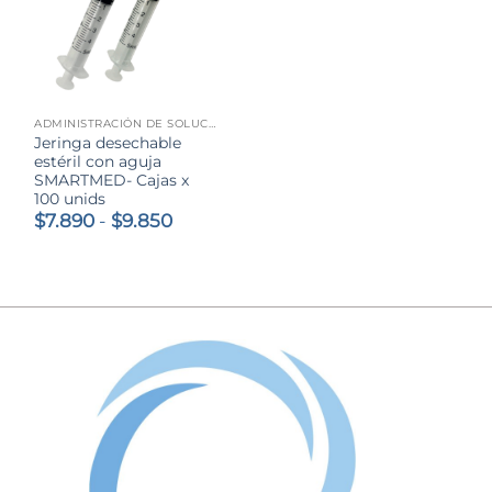
ADMINISTRACIÓN DE SOLUCIONES
Jeringa desechable
estéril con aguja
SMARTMED- Cajas x
100 unids
Rango
$
7.890
-
$
9.850
de
precios:
desde
$7.890
hasta
$9.850