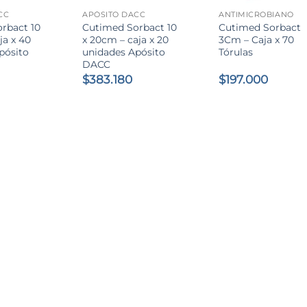
CC
APÓSITO DACC
ANTIMICROBIANO
rbact 10
Cutimed Sorbact 10
Cutimed Sorbact
ja x 40
x 20cm – caja x 20
3Cm – Caja x 70
pósito
unidades Apósito
Tórulas
DACC
$
383.180
$
197.000