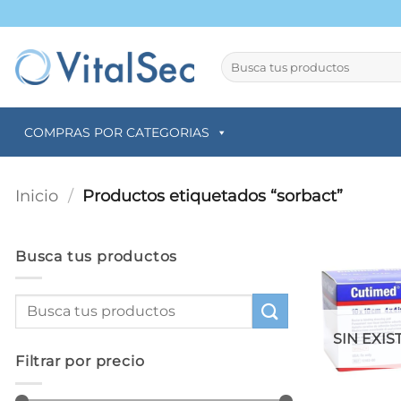
Saltar
al
contenido
Buscar
por:
COMPRAS POR CATEGORIAS
Inicio
/
Productos etiquetados “sorbact”
Busca tus productos
SIN EXIS
Filtrar por precio
+