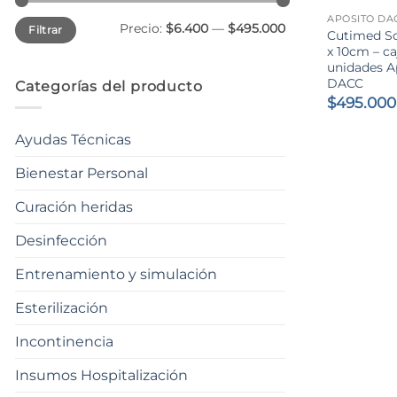
APÓSITO DA
Precio
Precio
Precio:
$6.400
—
$495.000
Filtrar
mínimo
máximo
Cutimed So
x 10cm – ca
unidades A
DACC
Categorías del producto
$
495.000
Ayudas Técnicas
Bienestar Personal
Curación heridas
Desinfección
Entrenamiento y simulación
Esterilización
Incontinencia
Insumos Hospitalización