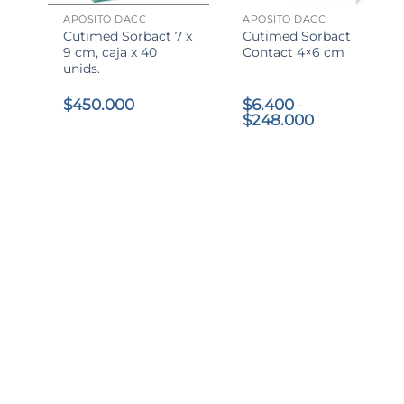
APÓSITO DACC
APÓSITO DACC
Cutimed Sorbact 7 x
Cutimed Sorbact
9 cm, caja x 40
Contact 4×6 cm
unids.
$
450.000
$
6.400
-
Rango
$
248.000
de
precios:
desde
$6.400
hasta
$248.000