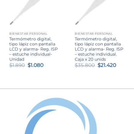
BIENESTAR PERSONAL
BIENESTAR PERSONAL
Termómetro digital,
Termómetro digital,
tipo lápiz con pantalla
tipo lápiz con pantalla
LCD y alarma- Reg. ISP
LCD y alarma- Reg. ISP
– estuche individual-
– estuche individual.
Unidad
Caja x 20 unids
El
El
El
El
$
1.890
$
1.080
$
35.800
$
21.420
precio
precio
precio
precio
original
actual
original
actual
era:
es:
era:
es:
$1.890.
$1.080.
$35.800.
$21.420