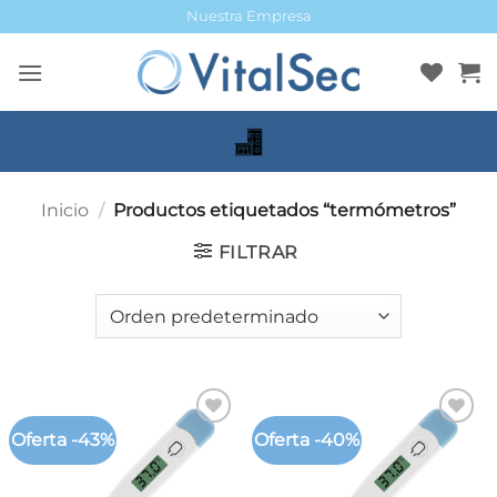
Saltar
Nuestra Empresa
al
contenido
Inicio
/
Productos etiquetados “termómetros”
FILTRAR
Oferta -43%
Oferta -40%