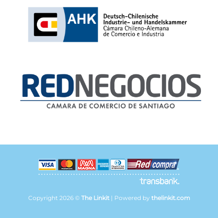
Copyright 2026 ©
The Linkit
| Powered by
thelinkit.com