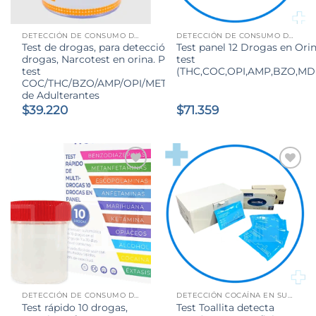
DETECCIÓN DE CONSUMO DE ALCOHOL Y DROGAS
DETECCIÓN DE CONSUMO DE ALCOHOL Y DROGAS
Test de drogas, para detección de 6
Test panel 12 Drogas en Orin
drogas, Narcotest en orina. Pack x5
test
test
(THC,COC,OPI,AMP,BZO,MD
COC/THC/BZO/AMP/OPI/MET+Control
de Adulterantes
$
39.220
$
71.359
DETECCIÓN DE CONSUMO DE ALCOHOL Y DROGAS
DETECCIÓN COCAÍNA EN SUPERFICIE
Test rápido 10 drogas,
Test Toallita detecta