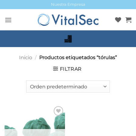
Saltar
Nuestra Empresa
al
contenido
Inicio
/
Productos etiquetados “tórulas”
FILTRAR