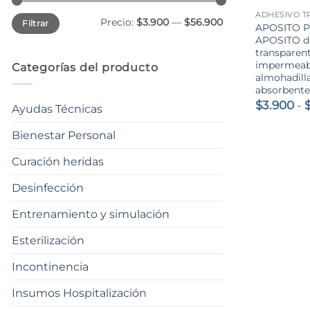
Precio
Precio
Precio:
$3.900
—
$56.900
Filtrar
mínimo
máximo
APOSITO P
APOSITO d
transparen
impermeab
Categorías del producto
almohadill
absorbent
$
3.900
-
Ayudas Técnicas
Bienestar Personal
Curación heridas
Desinfección
Entrenamiento y simulación
Esterilización
Incontinencia
Insumos Hospitalización