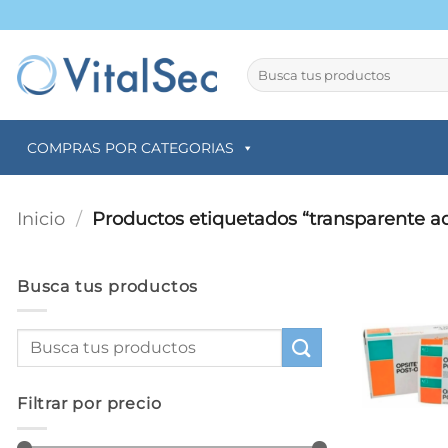
Saltar
al
contenido
Buscar
por:
COMPRAS POR CATEGORIAS
Inicio
/
Productos etiquetados “transparente a
Busca tus productos
Filtrar por precio
+