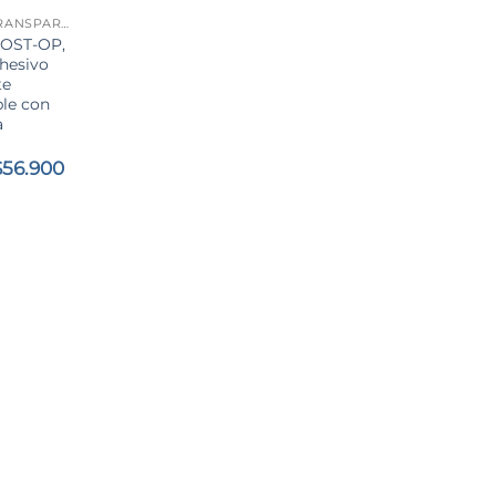
ADHESIVO TRANSPARENTE
OST-OP,
hesivo
te
le con
a
e
Rango
$
56.900
de
precios:
desde
$3.900
hasta
$56.900