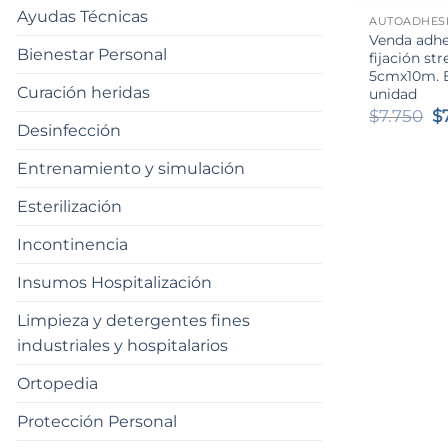
Ayudas Técnicas
AUTOADHES
Venda adhe
Bienestar Personal
fijación str
5cmx10m. Eu
Curación heridas
unidad
El
$
7.750
$
Desinfección
p
or
er
Entrenamiento y simulación
$7
Esterilización
Incontinencia
Insumos Hospitalización
Limpieza y detergentes fines
industriales y hospitalarios
Ortopedia
Protección Personal