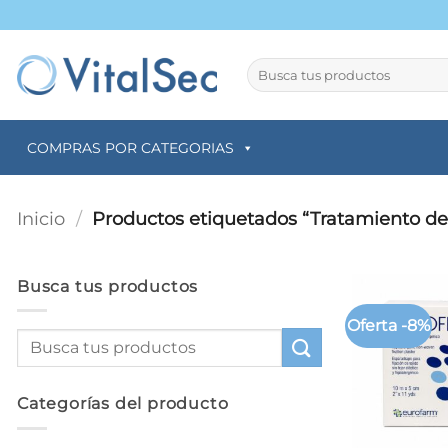
Saltar
al
contenido
Buscar
por:
COMPRAS POR CATEGORIAS
Inicio
/
Productos etiquetados “Tratamiento de
Busca tus productos
Oferta -8%
Categorías del producto
+