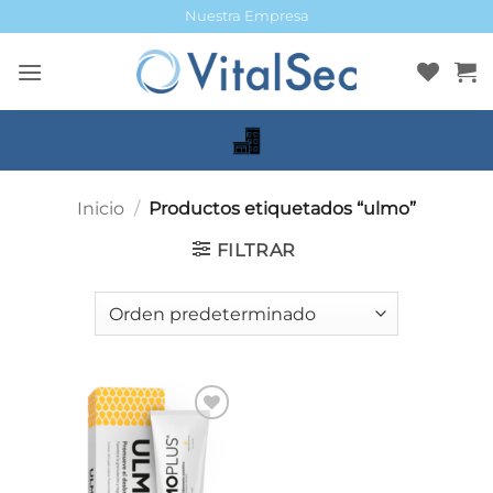
Saltar
Nuestra Empresa
al
contenido
Inicio
/
Productos etiquetados “ulmo”
FILTRAR