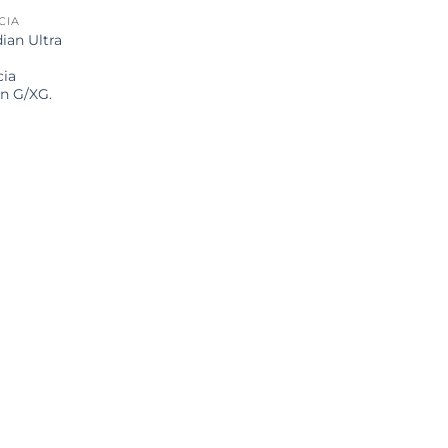
CIA
ian Ultra
cia
Un G/XG.