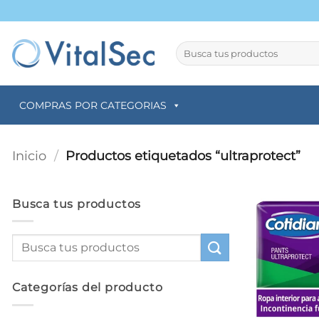
Saltar
al
contenido
Buscar
por:
COMPRAS POR CATEGORIAS
Inicio
/
Productos etiquetados “ultraprotect”
Busca tus productos
Categorías del producto
+