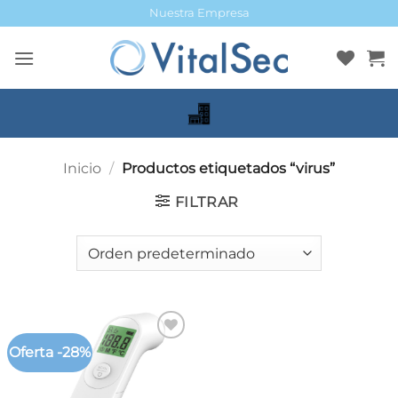
Saltar
Nuestra Empresa
al
contenido
Inicio
/
Productos etiquetados “virus”
FILTRAR
Oferta -28%