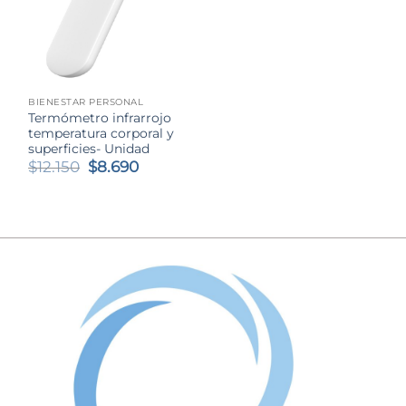
BIENESTAR PERSONAL
Termómetro infrarrojo
temperatura corporal y
superficies- Unidad
El
El
$
12.150
$
8.690
precio
precio
original
actual
era:
es:
$12.150.
$8.690.