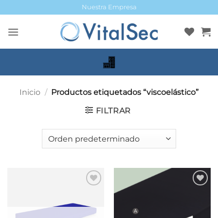
Saltar
Nuestra Empresa
al
contenido
Inicio
/
Productos etiquetados “viscoelástico”
FILTRAR