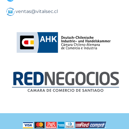
ventas@vitalsec.cl