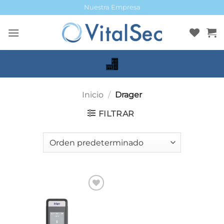
Saltar
Nuestra Empresa
al
contenido
Inicio
/
Drager
FILTRAR