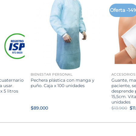
Oferta -14
+
+
BIENESTAR PERSONAL
ACCESORIOS
cuaternario
Pechera plástica con manga y
Guante, ma
a usar.
puño. Caja x 100 unidades
paciente, s
 5 litros
desprende pe
15,5cm. Vita
unidades
El
$
89.000
$
13.900
$
1
pr
ori
era
.
$13