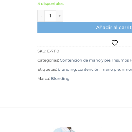
4 disponibles
Contención, inmovilizador de mano, pié, Blun
Añadir al carri
SKU:
E-7110
Categorías:
Contención de mano y pie
,
Insumos H
Etiquetas:
blunding
,
contención
,
mano pie
,
nmov
Marca:
Blunding