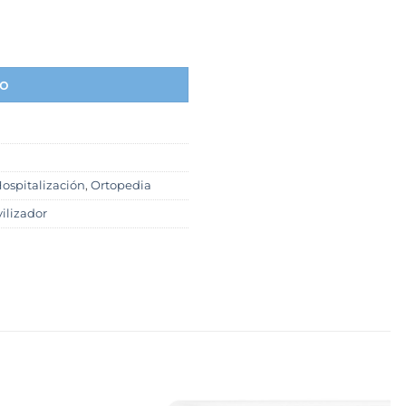
ding, 1 unidad cantidad
to
ospitalización
,
Ortopedia
ilizador