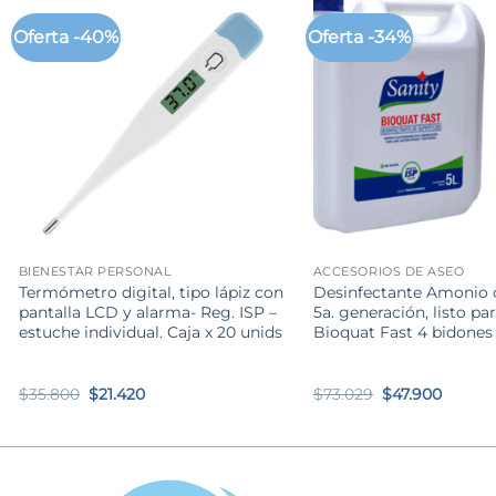
Oferta -40%
Oferta -34%
+
+
BIENESTAR PERSONAL
ACCESORIOS DE ASEO
Termómetro digital, tipo lápiz con
Desinfectante Amonio 
pantalla LCD y alarma- Reg. ISP –
5a. generación, listo par
estuche individual. Caja x 20 unids
Bioquat Fast 4 bidones x
El
El
El
El
$
35.800
$
21.420
$
73.029
$
47.900
precio
precio
precio
precio
original
actual
original
actual
era:
es:
era:
es:
$35.800.
$21.420.
$73.029.
$47.900