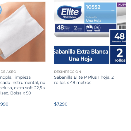
%
+
 DE ASEO
DESINFECCIÓN
nopla, limpieza
Sabanilla Elite P Plus 1 hoja. 2
ecado instrumental, no
rollos x 48 metros
lusa, extra soft 22,5 x
lsec. Bolsa x 50
El
1.990
$
7.290
ecio
precio
ginal
actual
:
es:
.900.
$11.990.