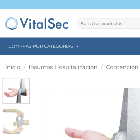
Saltar
al
contenido
Buscar
por:
COMPRAS POR CATEGORIAS
Inicio
/
Insumos Hospitalización
/
Contención