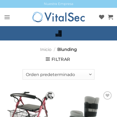
Saltar
Nuestra Empresa
al
contenido
Inicio
/
Blunding
FILTRAR