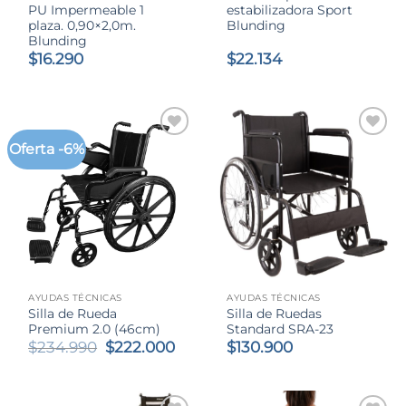
PU Impermeable 1
estabilizadora Sport
plaza. 0,90×2,0m.
Blunding
Blunding
$
16.290
$
22.134
Oferta -6%
AYUDAS TÉCNICAS
AYUDAS TÉCNICAS
Silla de Rueda
Silla de Ruedas
Premium 2.0 (46cm)
Standard SRA-23
El
El
$
234.990
$
222.000
$
130.900
precio
precio
original
actual
era:
es: