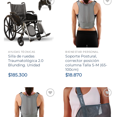
$234.990.
$222.000.
AYUDAS TÉCNICAS
BIENESTAR PERSONAL
Silla de ruedas
Soporte Postural,
Traumatológica 2.0
corrector posición
Blunding. Unidad
columna Talla S-M (65-
100cm)
$
185.300
$
18.870