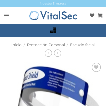
Saltar
Nuestra Empresa
al
contenido
Inicio
/
Protección Personal
/
Escudo facial