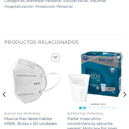
Categorías:
Bienestar Personal
,
Escudo facial
,
Insumos
Hospitalización
,
Protección Personal
PRODUCTOS RELACIONADOS
BIENESTAR PERSONAL
BIENESTAR PERSONAL
Mascarillas desechables
Pañal masculino
KN95. Bolsa x 50 unidades
incontinencia, estuche
peneal, Molicare for men ,