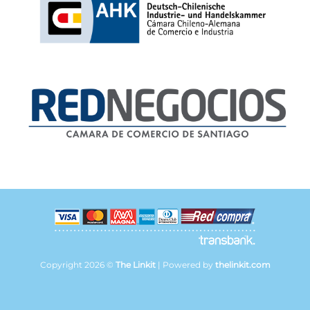
Copyright 2026 ©
The Linkit
| Powered by
thelinkit.com