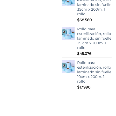
era:
es:
laminado sin fuelle
$36.280.
$32.
35cm x 200m. 1
rollo
$
68.560
Rollo para
esterilización, rollo
laminado sin fuelle
25 cm x 200m. 1
rollo
$
45.076
Rollo para
esterilización, rollo
laminado sin fuelle
10cm x 200m. 1
rollo
$
17.990