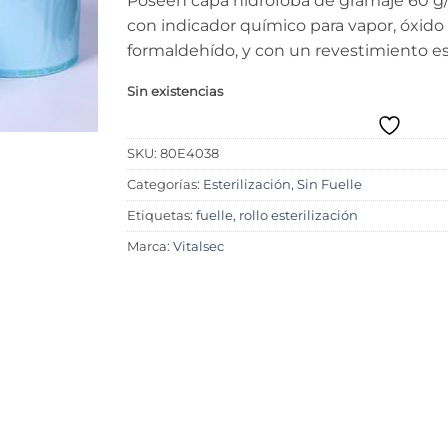
Poseen capa hidrófoba de gramaje 60 
con indicador químico para vapor, óxido 
formaldehído, y con un revestimiento esp
Sin existencias
SKU:
80E4038
Categorías:
Esterilización
,
Sin Fuelle
Etiquetas:
fuelle
,
rollo esterilización
Marca:
Vitalsec