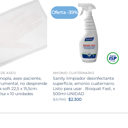
Oferta -39%
+
 DE ASEO
AMONIO CUATERNARIO
opla, aseo paciente,
Sanity limpiador desinfectante
trumental, no desprende
superficie, amonio cuaternario.
a soft 22,5 x 15,5cm.
Listo para usar . Bioquat Fast, x
olsa x 10 unidades
500ml-UNIDAD
El
El
$
3.790
$
2.300
precio
precio
original
actual
era:
es:
$3.790.
$2.300.