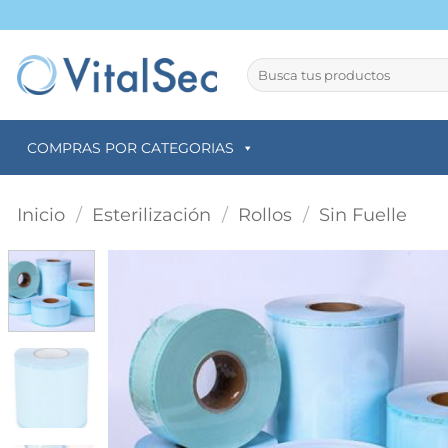
Saltar
al
contenido
Buscar
por:
COMPRAS POR CATEGORIAS
Inicio
/
Esterilización
/
Rollos
/
Sin Fuelle