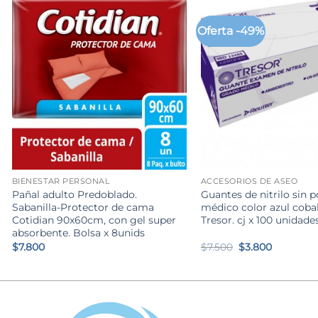
Oferta -49%
+
+
BIENESTAR PERSONAL
ACCESORIOS DE ASEO
Pañal adulto Predoblado.
Guantes de nitrilo sin p
Sabanilla-Protector de cama
médico color azul cobal
Cotidian 90x60cm, con gel super
Tresor. cj x 100 unidade
absorbente. Bolsa x 8unids
El
El
$
7.800
$
7.500
$
3.800
precio
precio
original
actual
era:
es:
$7.500.
$3.800.