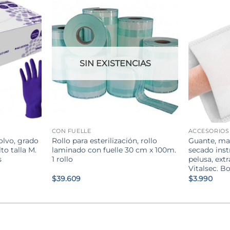
SIN EXISTENCIAS
+
+
CON FUELLE
ACCESORIOS
olvo, grado
Rollo para esterilización, rollo
Guante, man
to talla M.
laminado con fuelle 30 cm x 100m.
secado ins
s
1 rollo
pelusa, extr
Vitalsec. B
$
39.609
$
3.990