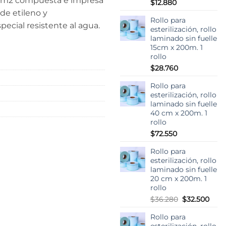
g/m2 compuesta e impresa
$
12.880
de etileno y
Rollo para
ecial resistente al agua.
esterilización, rollo
laminado sin fuelle
15cm x 200m. 1
rollo
$
28.760
Rollo para
esterilización, rollo
laminado sin fuelle
40 cm x 200m. 1
rollo
$
72.550
Rollo para
esterilización, rollo
laminado sin fuelle
20 cm x 200m. 1
rollo
El
El
$
36.280
$
32.500
precio
prec
Rollo para
original
actu
esterilización, rollo