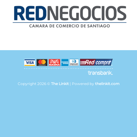
Copyright 2026 ©
The Linkit
| Powered by
thelinkit.com