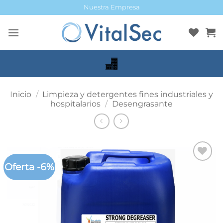
Saltar
Nuestra Empresa
al
contenido
Inicio
/
Limpieza y detergentes fines industriales y
hospitalarios
/
Desengrasante
Oferta -6%