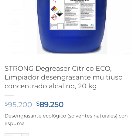
STRONG Degreaser Citrico ECO,
Limpiador desengrasante multiuso
concentrado alcalino, 20 kg
El
El
95.200
89.250
$
$
precio
precio
Desengrasante ecológico (solventes naturales) con
original
actual
espuma
era:
es:
$95.200.
$89.250.