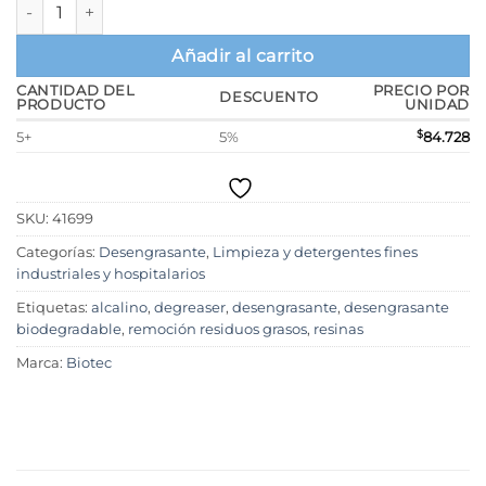
STRONG Degreaser Citrico ECO, Limpiador desengrasante mult
Añadir al carrito
CANTIDAD DEL
PRECIO POR
DESCUENTO
PRODUCTO
UNIDAD
5+
5%
$
84.728
SKU:
41699
Categorías:
Desengrasante
,
Limpieza y detergentes fines
industriales y hospitalarios
Etiquetas:
alcalino
,
degreaser
,
desengrasante
,
desengrasante
biodegradable
,
remoción residuos grasos
,
resinas
Marca:
Biotec