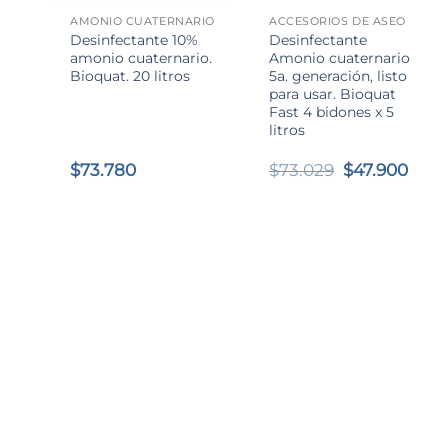
AMONIO CUATERNARIO
ACCESORIOS DE ASEO
Desinfectante 10%
Desinfectante
amonio cuaternario.
Amonio cuaternario
Bioquat. 20 litros
5a. generación, listo
para usar. Bioquat
Fast 4 bidones x 5
litros
El
El
$
73.780
$
73.029
$
47.900
precio
prec
original
actu
era:
es:
$73.029.
$47.