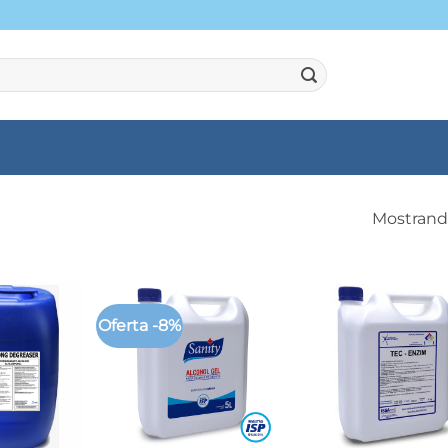
Mostrando
Oferta -8%
+
+