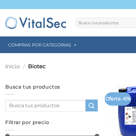
Saltar
al
contenido
Buscar
por:
COMPRAS POR CATEGORIAS
Inicio
/
Biotec
Busca tus productos
Oferta -6%
Filtrar por precio
+