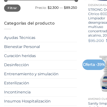
DESENGRAS
Precio
Precio
Precio:
$2.300
—
$89.250
Filtrar
mínimo
máximo
STRONG De
Citrico ECO
Limpiador
desengrasa
Categorías del producto
multiuso
concentra
alcalino, 2
Ayudas Técnicas
$
95.200
Bienestar Personal
Curación heridas
Oferta -39%
Desinfección
Entrenamiento y simulación
Esterilización
+
Incontinencia
AMONIO CU
Insumos Hospitalización
Sanity lim