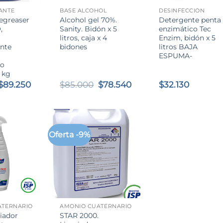
ANTE
BASE ALCOHOL
DESINFECCIÓN
greaser
Alcohol gel 70%.
Detergente penta
,
Sanity. Bidón x 5
enzimático Tec
litros, caja x 4
Enzim, bidón x 5
nte
bidones
litros BAJA
ESPUMA-
do
0 kg
El
El
El
El
$
89.250
$
85.000
$
78.540
$
32.130
precio
precio
precio
precio
original
actual
original
actual
era:
es:
era:
es:
$95.200.
$89.250.
$85.000.
$78.540.
Oferta -9%
+
ATERNARIO
AMONIO CUATERNARIO
piador
STAR 2000.