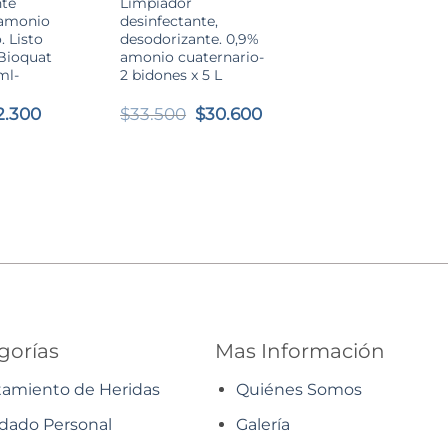
nte
Limpiador
 amonio
desinfectante,
. Listo
desodorizante. 0,9%
 Bioquat
amonio cuaternario-
ml-
2 bidones x 5 L
l
El
El
El
2.300
$
33.500
$
30.600
recio
precio
precio
precio
riginal
actual
original
actual
a:
es:
era:
es:
3.790.
$2.300.
$33.500.
$30.600.
gorías
Mas Información
tamiento de Heridas
Quiénes Somos
dado Personal
Galería