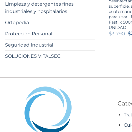
desinfecta
Limpieza y detergentes fines
superficie,
industriales y hospitalarios
cuaternario
para usar .
Fast, x 500
Ortopedia
UNIDAD
E
$
3.790
$
Protección Personal
p
o
Seguridad Industrial
er
$
SOLUCIONES VITALSEC
Cate
Tra
Cui