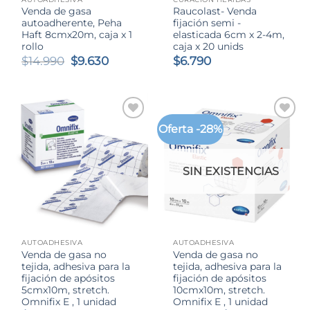
Venda de gasa
Raucolast- Venda
autoadherente, Peha
fijación semi -
Haft 8cmx20m, caja x 1
elasticada 6cm x 2-4m,
rollo
caja x 20 unids
El
El
$
14.990
$
9.630
$
6.790
precio
precio
original
actual
era:
es:
$14.990.
$9.630.
Oferta -28%
SIN EXISTENCIAS
AUTOADHESIVA
AUTOADHESIVA
Venda de gasa no
Venda de gasa no
tejida, adhesiva para la
tejida, adhesiva para la
fijación de apósitos
fijación de apósitos
5cmx10m, stretch.
10cmx10m, stretch.
Omnifix E , 1 unidad
Omnifix E , 1 unidad