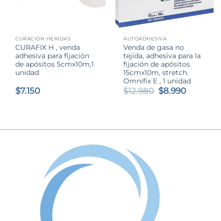
CURACIÓN HERIDAS
AUTOADHESIVA
CURAFIX H , venda
Venda de gasa no
adhesiva para fijación
tejida, adhesiva para la
de apósitos 5cmx10m,1
fijación de apósitos
unidad
15cmx10m, stretch.
Omnifix E , 1 unidad
El
El
$
7.150
$
12.980
$
8.990
precio
precio
original
actual
era:
es:
$12.980.
$8.990.