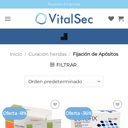
Saltar
Nuestra Empresa
al
contenido
Inicio
/
Curación heridas
/
Fijación de Apósitos
FILTRAR
Oferta -8%
Oferta -36%