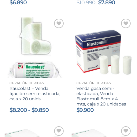
El
El
$
6.890
$
10.990
$
7.890
precio
precio
original
actual
era:
es:
$10.990.
$7.890.
CURACIÓN HERIDAS
CURACIÓN HERIDAS
Raucolast – Venda
Venda gasa semi-
fijación semi elasticada,
elasticada, Venda
caja x 20 unids
Elastomull 8cm x 4
mts, caja x 20 unidades
Rango
$
8.200
-
$
9.850
$
9.900
de
precios:
desde
$8.200
hasta