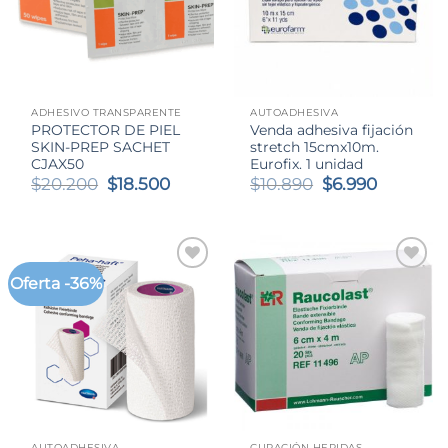
ADHESIVO TRANSPARENTE
AUTOADHESIVA
PROTECTOR DE PIEL
Venda adhesiva fijación
SKIN-PREP SACHET
stretch 15cmx10m.
CJAX50
Eurofix. 1 unidad
El
El
El
El
$
20.200
$
18.500
$
10.890
$
6.990
precio
precio
precio
precio
original
actual
original
actual
era:
es:
era:
es:
$20.200.
$18.500.
$10.890.
$6.990.
Oferta -36%
AUTOADHESIVA
CURACIÓN HERIDAS