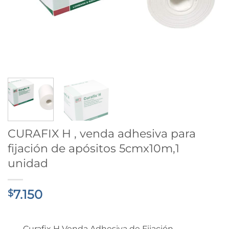
CURAFIX H , venda adhesiva para
fijación de apósitos 5cmx10m,1
unidad
7.150
$
Curafix H Venda Adhesiva de Fijación