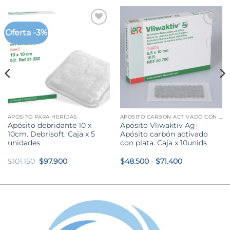
Oferta -3%
APÓSITO PARA HERIDAS
APÓSITO CARBÓN ACTIVADO CON PLATA
Apósito debridante 10 x
Apósito Vliwaktiv Ag-
10cm. Debrisoft. Caja x 5
Apósito carbón activado
unidades
con plata. Caja x 10unids
El
El
Rango
$
101.150
$
97.900
$
48.500
-
$
71.400
precio
precio
de
original
actual
precios:
era:
es:
desde
$101.150.
$97.900.
$48.500
hasta
$71.400