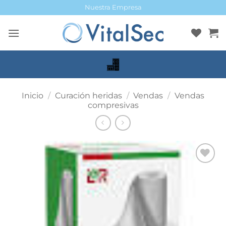
Saltar
Nuestra Empresa
al
contenido
Inicio
/
Curación heridas
/
Vendas
/
Vendas
compresivas