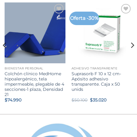
Oferta -30%
BIENESTAR PERSONAL
ADHESIVO TRANSPARENTE
Colchón clínico MedHome
Suprasorb F 10 x 12 cm-
hipoalergénico, tela
Apósito adhesivo
impermeable, plegable de 4
transparente. Caja x 50
secciones-1 plaza, Densidad
unids
21
El
El
$
74.990
$
50.100
$
35.020
precio
precio
original
actual
era:
es:
$50.100.
$35.020.