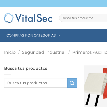
Saltar
al
contenido
Buscar
por:
COMPRAS POR CATEGORIAS
Inicio
/
Seguridad Industrial
/
Primeros Auxili
Busca tus productos
+