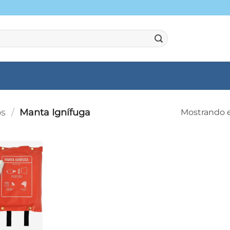
os
/
Manta Ignífuga
Mostrando e