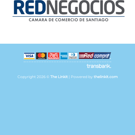
Copyright 2026 ©
The Linkit
| Powered by
thelinkit.com