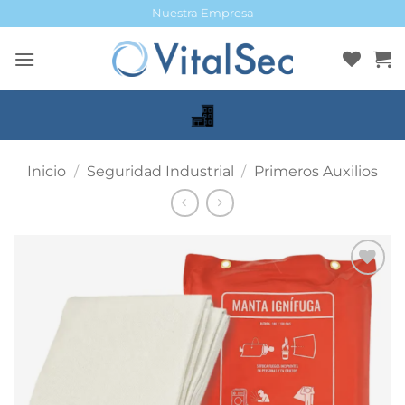
Saltar
Nuestra Empresa
al
contenido
Inicio
/
Seguridad Industrial
/
Primeros Auxilios