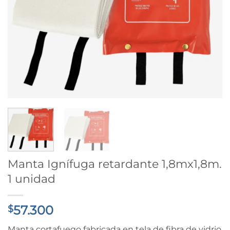
Manta Ignífuga retardante 1,8mx1,8m.
1 unidad
57.300
$
Manta cortafuego fabricada en tela de fibra de vidrio