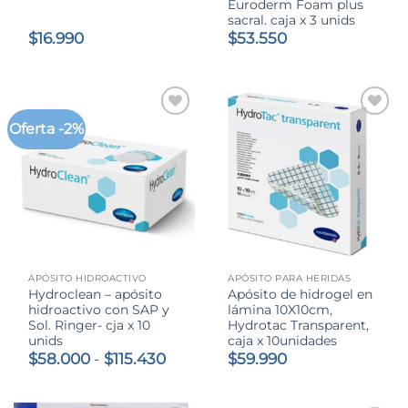
Euroderm Foam plus
sacral. caja x 3 unids
$
16.990
$
53.550
Oferta -2%
APÓSITO HIDROACTIVO
APÓSITO PARA HERIDAS
Hydroclean – apósito
Apósito de hidrogel en
hidroactivo con SAP y
lámina 10X10cm,
Sol. Ringer- cja x 10
Hydrotac Transparent,
unids
caja x 10unidades
Rango
$
58.000
-
$
115.430
$
59.990
de
precios:
desde