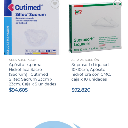
$58.000
hasta
$115.430
ALTA ABSORCIÓN
ALTA ABSORCIÓN
Apósito espuma
Suprasorb Liquacel
Hidrofílica Sacro
10x10cm, Apósito
(Sacrum) . Cutimed
hidrofibra con CMC,
Siltec Sacrum 23cm x
caja x 10 unidades
23cm. Caja x 5 unidades
$
94.605
$
92.820