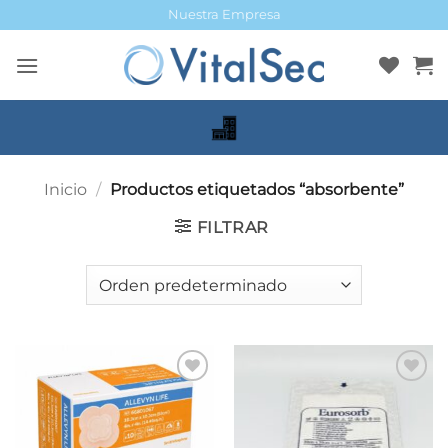
Saltar
Nuestra Empresa
al
contenido
Inicio
/
Productos etiquetados “absorbente”
FILTRAR