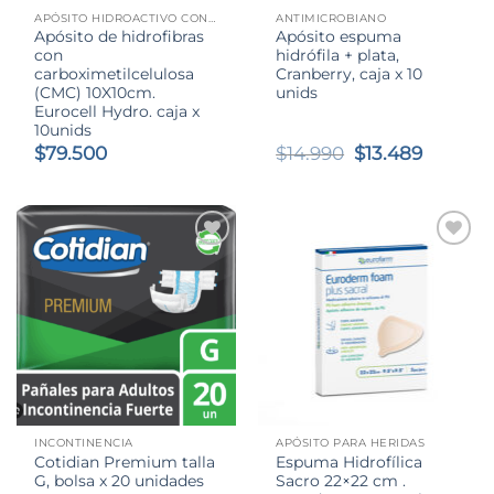
APÓSITO HIDROACTIVO CON CARBOXIMETILCELULOSA (CMC)
ANTIMICROBIANO
Apósito de hidrofibras
Apósito espuma
con
hidrófila + plata,
carboximetilcelulosa
Cranberry, caja x 10
(CMC) 10X10cm.
unids
Eurocell Hydro. caja x
10unids
El
El
$
79.500
$
14.990
$
13.489
precio
precio
original
actual
era:
es:
$14.990.
$13.489
INCONTINENCIA
APÓSITO PARA HERIDAS
Cotidian Premium talla
Espuma Hidrofílica
G, bolsa x 20 unidades
Sacro 22×22 cm .