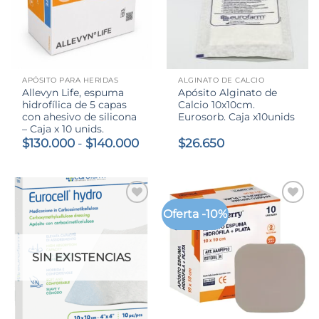
APÓSITO PARA HERIDAS
ALGINATO DE CALCIO
Allevyn Life, espuma
Apósito Alginato de
hidrofílica de 5 capas
Calcio 10x10cm.
con ahesivo de silicona
Eurosorb. Caja x10unids
– Caja x 10 unids.
Rango
$
130.000
-
$
140.000
$
26.650
de
precios:
desde
$130.000
hasta
Oferta -10%
$140.000
SIN EXISTENCIAS