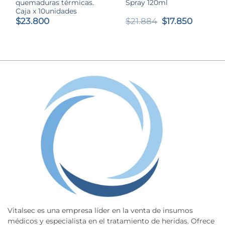
quemaduras térmicas.
Spray 120ml
Caja x 10unidades
El
El
$
23.800
$
21.884
$
17.850
precio
precio
original
actual
era:
es:
$21.884.
$17.850.
Vitalsec es una empresa líder en la venta de insumos
médicos y especialista en el tratamiento de heridas. Ofrece