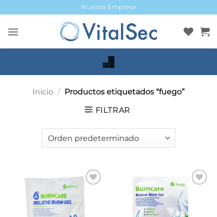
Saltar
Nuestra Empresa
al
contenido
Inicio
/
Productos etiquetados “fuego”
FILTRAR