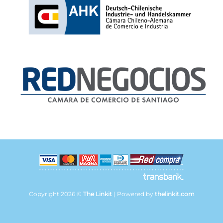
Copyright 2026 ©
The Linkit
| Powered by
thelinkit.com