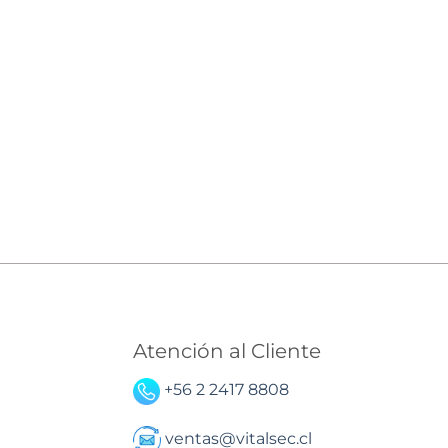
El
precio
l
actual
es:
.
$9.630.
Atención al Cliente
+56 2 2417 8808
ventas@vitalsec.cl