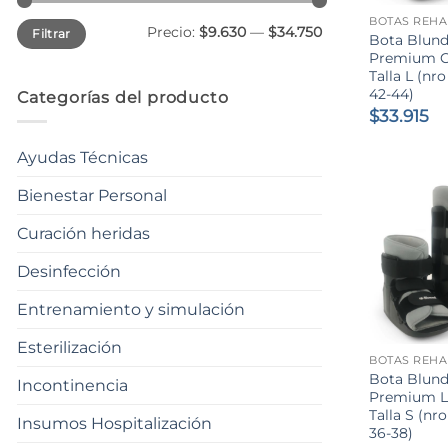
Precio
Precio
Precio:
$9.630
—
$34.750
Filtrar
mínimo
máximo
Bota Blun
Premium C
Talla L (nro
42-44)
Categorías del producto
$
33.915
Ayudas Técnicas
Bienestar Personal
Curación heridas
Desinfección
Entrenamiento y simulación
+
Esterilización
Bota Blun
Incontinencia
Premium L
Talla S (nro
Insumos Hospitalización
36-38)