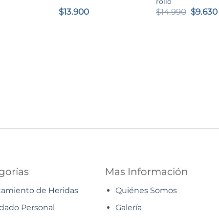
rollo
El
$
13.900
$
14.990
$
9.630
precio
origina
era:
$14.990
gorías
Mas Información
tamiento de Heridas
Quiénes Somos
dado Personal
Galería