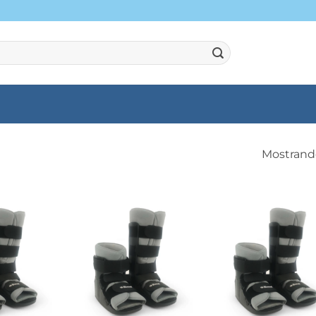
Mostrando
+
+