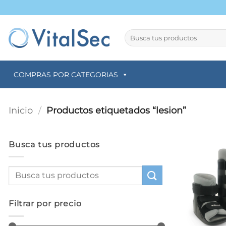
Saltar
al
contenido
Buscar
por:
COMPRAS POR CATEGORIAS
Inicio
/
Productos etiquetados “lesion”
Busca tus productos
Filtrar por precio
+