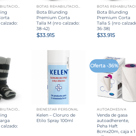
BOTAS REHABILITACIÓN
BOTAS REHABILITACIÓN
ding
Bota Blunding
Bota Blunding
orta
Premium Corta
Premium Corta
 calzado:
Talla M (nro calzado:
Talla S (nro calzad
38-42)
36-38)
$
33.915
$
33.915
Oferta -36%
+
+
BOTAS REHABILITACIÓN
BIENESTAR PERSONAL
AUTOADHESIVA
ding
Kelen – Cloruro de
Venda de gasa
arga
Etilo Spray 100ml
autoadherente,
 calzado:
Peha Haft
8cmx20m, caja x 1