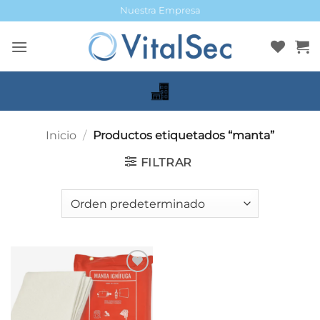
Saltar
Nuestra Empresa
al
contenido
Inicio
/
Productos etiquetados “manta”
FILTRAR