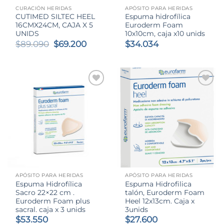
CURACIÓN HERIDAS
APÓSITO PARA HERIDAS
CUTIMED SILTEC HEEL
Espuma hidrofílica
16CMX24CM, CAJA X 5
Euroderm Foam
UNIDS
10x10cm, caja x10 unids
El
El
$
89.090
$
69.200
$
34.034
precio
precio
original
actual
era:
es:
$89.090.
$69.200.
APÓSITO PARA HERIDAS
APÓSITO PARA HERIDAS
Espuma Hidrofílica
Espuma Hidrofilica
Sacro 22×22 cm .
talón, Euroderm Foam
Euroderm Foam plus
Heel 12x13cm. Caja x
sacral. caja x 3 unids
3unids
$
53.550
$
27.600