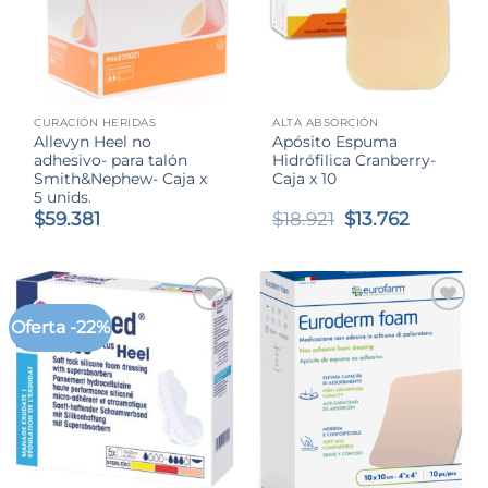
CURACIÓN HERIDAS
ALTA ABSORCIÓN
Allevyn Heel no
Apósito Espuma
adhesivo- para talón
Hidrófilica Cranberry-
Smith&Nephew- Caja x
Caja x 10
5 unids.
El
El
$
59.381
$
18.921
$
13.762
precio
precio
original
actual
era:
es:
$18.921.
$13.762.
Oferta -22%