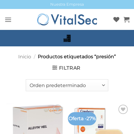
Saltar
Nuestra Empresa
al
contenido
Inicio
/
Productos etiquetados “presión”
FILTRAR
Oferta -27%