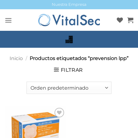
Saltar
Nuestra Empresa
al
contenido
Inicio
/
Productos etiquetados “prevension lpp”
FILTRAR