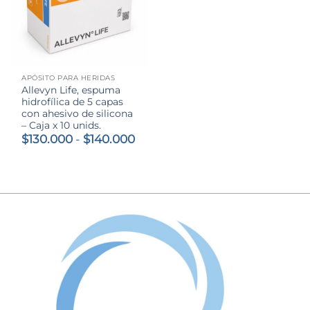
APÓSITO PARA HERIDAS
Allevyn Life, espuma
hidrofílica de 5 capas
con ahesivo de silicona
– Caja x 10 unids.
Rango
$
130.000
-
$
140.000
de
precios:
desde
$130.000
hasta
$140.000