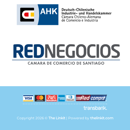
Copyright 2026 ©
The Linkit
| Powered by
thelinkit.com