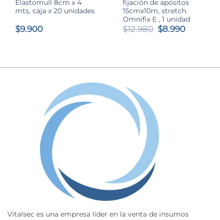
Elastomull 8cm x 4
fijación de apósitos
mts, caja x 20 unidades
15cmx10m, stretch.
Omnifix E , 1 unidad
El
El
$
9.900
$
12.980
$
8.990
precio
precio
original
actual
era:
es:
$12.980.
$8.990.
Vitalsec es una empresa líder en la venta de insumos