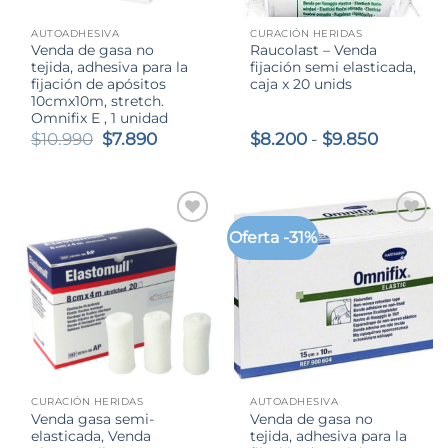
AUTOADHESIVA
CURACIÓN HERIDAS
Venda de gasa no
Raucolast – Venda
tejida, adhesiva para la
fijación semi elasticada,
fijación de apósitos
caja x 20 unids
10cmx10m, stretch.
Omnifix E , 1 unidad
El
El
Rango
$
10.990
$
7.890
$
8.200
-
$
9.850
precio
precio
de
original
actual
precios:
era:
es:
desde
$10.990.
$7.890.
$8.200
hasta
Oferta -31%
$9.850
CURACIÓN HERIDAS
AUTOADHESIVA
Venda gasa semi-
Venda de gasa no
elasticada, Venda
tejida, adhesiva para la