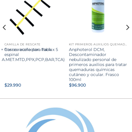
CAMILLA DE RESCATE
KIT PRIMEROS AUXILIOS QUEMADURAS QUÍMICAS Y TÉRMICAS
+ frasco recolector. Pack x 5
Correa araña para tabla
Anphoterol DCM,
espinal
Descontaminador
A.MET.MTD,PPX,PCP,BAR,TCA)
nebulizado personal de
primeros auxilios para tratar
quemaduras químicas
cutáneo y ocular. Frasco
100ml
$
29.990
$
96.900