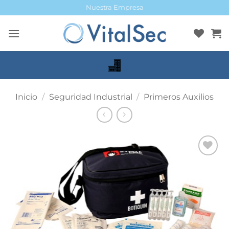
Saltar
Nuestra Empresa
al
contenido
Inicio
/
Seguridad Industrial
/
Primeros Auxilios