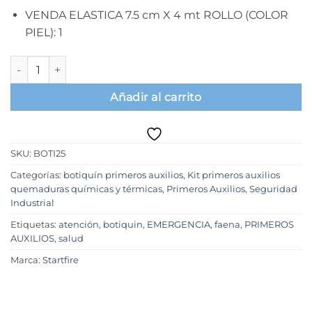
VENDA ELASTICA 7.5 cm X 4 mt ROLLO (COLOR
PIEL): 1
Botiquin Profesional Primeros Auxilios, bolso 25 personas can
Añadir al carrito
SKU:
BOTI25
Categorías:
botiquín primeros auxilios
,
Kit primeros auxilios
quemaduras químicas y térmicas
,
Primeros Auxilios
,
Seguridad
Industrial
Etiquetas:
atención
,
botiquin
,
EMERGENCIA
,
faena
,
PRIMEROS
AUXILIOS
,
salud
Marca:
Startfire