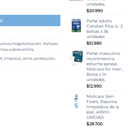
unidades
a con gel super absorbente. bolsa x 10unidades cantidad
$
20.990
to
Pañal adulto
Cotidian Plus G- 2
bolsas x 36
unidades
$
51.980
sumos Hospitalización
,
Pañales
illas cubrecamilla
Pañal masculino
incontinencia,
A
,
limpieza
,
orina
,
protección
,
estuche peneal,
Molicare for men ,
Bolsa x 14
unidades
$
12.990
Molicare Skin
Foam, Espuma
limpiadora de la
piel, 400ml-
UNIDAD
$
28.700