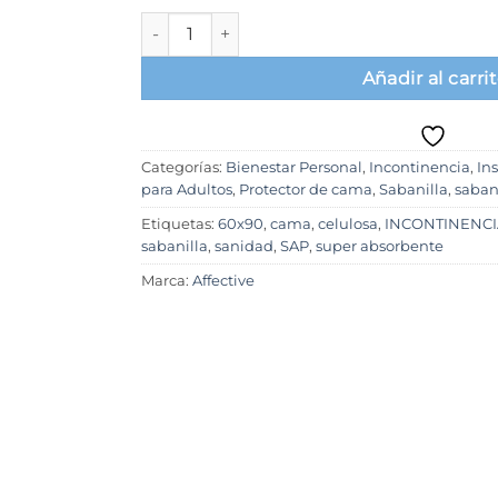
Pañal Predoblado Affective 90x60cm, sabanill
Añadir al carri
Categorías:
Bienestar Personal
,
Incontinencia
,
In
para Adultos
,
Protector de cama
,
Sabanilla
,
saban
Etiquetas:
60x90
,
cama
,
celulosa
,
INCONTINENCI
sabanilla
,
sanidad
,
SAP
,
super absorbente
Marca:
Affective