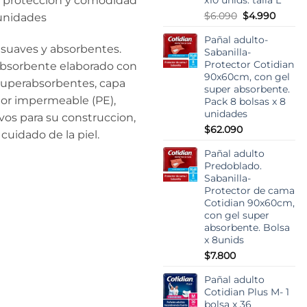
er protección y comodidad
El
El
$
6.090
$
4.990
 unidades
precio
precio
Pañal adulto-
original
actual
 suaves y absorbentes.
Sabanilla-
era:
es:
Protector Cotidian
 absorbente elaborado con
$6.090.
$4.990
90x60cm, con gel
 superabsorbentes, capa
super absorbente.
erior impermeable (PE),
Pack 8 bolsas x 8
unidades
ivos para su construccion,
$
62.090
cuidado de la piel.
Pañal adulto
Predoblado.
Sabanilla-
Protector de cama
Cotidian 90x60cm,
con gel super
absorbente. Bolsa
x 8unids
$
7.800
Pañal adulto
Cotidian Plus M- 1
bolsa x 36