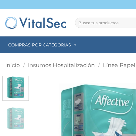
Saltar
al
contenido
Buscar
por:
COMPRAS POR CATEGORIAS
Inicio
/
Insumos Hospitalización
/
Línea Papel