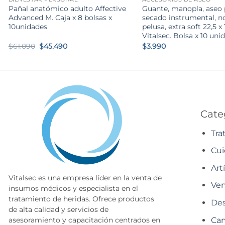
Pañal anatómico adulto Affective
Guante, manopla, aseo 
Advanced M. Caja x 8 bolsas x
secado instrumental, n
10unidades
pelusa, extra soft 22,5 x
Vitalsec. Bolsa x 10 uni
El
El
$
61.090
$
45.490
$
3.990
precio
precio
original
actual
era:
es:
$61.090.
$45.490.
Cate
Tra
Cui
Art
Vitalsec es una empresa líder en la venta de
Ven
insumos médicos y especialista en el
tratamiento de heridas. Ofrece productos
Des
de alta calidad y servicios de
Cam
asesoramiento y capacitación centrados en