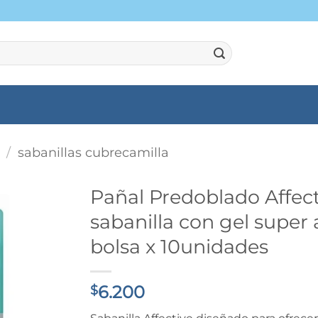
/
sabanillas cubrecamilla
Pañal Predoblado Affec
sabanilla con gel super
bolsa x 10unidades
6.200
$