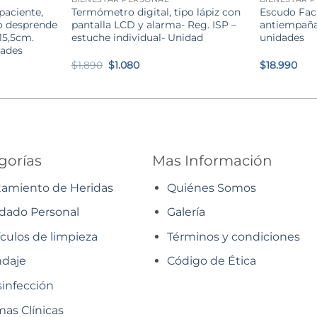
paciente,
Termómetro digital, tipo lápiz con
Escudo Faci
o desprende
pantalla LCD y alarma- Reg. ISP –
antiempañan
 15,5cm.
estuche individual- Unidad
unidades
dades
El
El
$
1.890
$
1.080
$
18.990
precio
precio
original
actual
era:
es:
$1.890.
$1.080.
gorías
Mas Información
tamiento de Heridas
Quiénes Somos
dado Personal
Galería
ículos de limpieza
Términos y condiciones
daje
Código de Ética
infección
as Clínicas