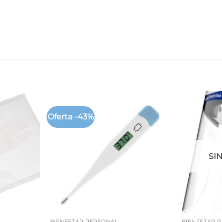
Oferta -43%
SI
+
+
BIENESTAR PERSONAL
BIENESTAR 