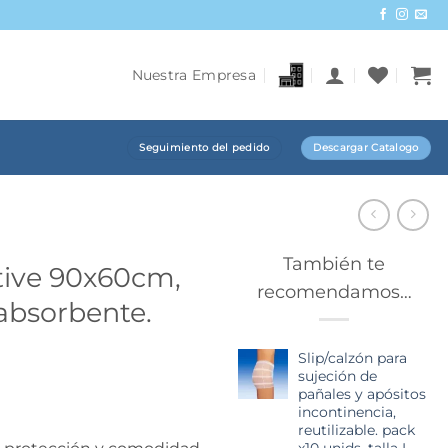
Nuestra Empresa
Seguimiento del pedido
Descargar Catalogo
También te
tive 90x60cm,
recomendamos…
 absorbente.
Slip/calzón para
sujeción de
pañales y apósitos
incontinencia,
reutilizable. pack
x10 unids. talla L