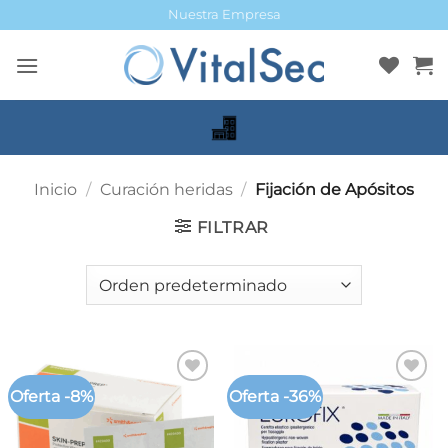
Saltar
Nuestra Empresa
al
contenido
Inicio
/
Curación heridas
/
Fijación de Apósitos
FILTRAR
Oferta -8%
Oferta -36%