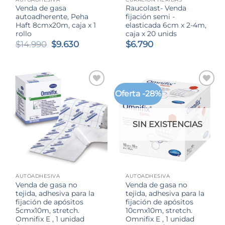
Venda de gasa
Raucolast- Venda
autoadherente, Peha
fijación semi -
Haft 8cmx20m, caja x 1
elasticada 6cm x 2-4m,
rollo
caja x 20 unids
El
El
$
14.990
$
9.630
$
6.790
precio
precio
original
actual
era:
es:
$14.990.
$9.630.
Oferta -28%
SIN EXISTENCIAS
AUTOADHESIVA
AUTOADHESIVA
Venda de gasa no
Venda de gasa no
tejida, adhesiva para la
tejida, adhesiva para la
fijación de apósitos
fijación de apósitos
5cmx10m, stretch.
10cmx10m, stretch.
Omnifix E , 1 unidad
Omnifix E , 1 unidad