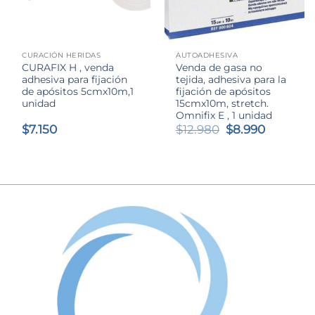
CURACIÓN HERIDAS
AUTOADHESIVA
CURAFIX H , venda
Venda de gasa no
adhesiva para fijación
tejida, adhesiva para la
de apósitos 5cmx10m,1
fijación de apósitos
unidad
15cmx10m, stretch.
Omnifix E , 1 unidad
El
El
$
7.150
$
12.980
$
8.990
precio
precio
original
actual
era:
es:
$12.980.
$8.990.