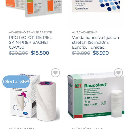
ADHESIVO TRANSPARENTE
AUTOADHESIVA
PROTECTOR DE PIEL
Venda adhesiva fijación
SKIN-PREP SACHET
stretch 15cmx10m.
CJAX50
Eurofix. 1 unidad
El
El
El
El
$
20.200
$
18.500
$
10.890
$
6.990
precio
precio
precio
precio
original
actual
original
actual
era:
es:
era:
es:
$20.200.
$18.500.
$10.890.
$6.990.
Oferta -36%
AUTOADHESIVA
CURACIÓN HERIDAS