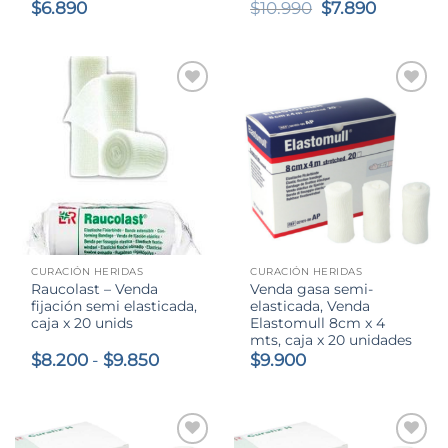
El
El
$
6.890
$
10.990
$
7.890
precio
precio
original
actual
era:
es:
$10.990.
$7.890.
CURACIÓN HERIDAS
CURACIÓN HERIDAS
Raucolast – Venda
Venda gasa semi-
fijación semi elasticada,
elasticada, Venda
caja x 20 unids
Elastomull 8cm x 4
mts, caja x 20 unidades
Rango
$
8.200
-
$
9.850
$
9.900
de
precios:
desde
$8.200
hasta